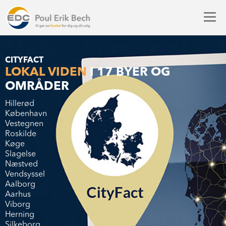
CITYFACT
LOKAL VIDEN
I 17 BYER OG
OMRÅDER
Hillerød
København
Vestegnen
Roskilde
Køge
Slagelse
Næstved
Vendsyssel
Aalborg
Aarhus
Viborg
Herning
Silkeborg