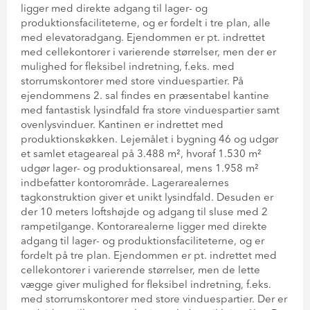
ligger med direkte adgang til lager- og
produktionsfaciliteterne, og er fordelt i tre plan, alle
med elevatoradgang. Ejendommen er pt. indrettet
med cellekontorer i varierende størrelser, men der er
mulighed for fleksibel indretning, f.eks. med
storrumskontorer med store vinduespartier. På
ejendommens 2. sal findes en præsentabel kantine
med fantastisk lysindfald fra store vinduespartier samt
ovenlysvinduer. Kantinen er indrettet med
produktionskøkken. Lejemålet i bygning 46 og udgør
et samlet etageareal på 3.488 m², hvoraf 1.530 m²
udgør lager- og produktionsareal, mens 1.958 m²
indbefatter kontorområde. Lagerarealernes
tagkonstruktion giver et unikt lysindfald. Desuden er
der 10 meters loftshøjde og adgang til sluse med 2
rampetilgange. Kontorarealerne ligger med direkte
adgang til lager- og produktionsfaciliteterne, og er
fordelt på tre plan. Ejendommen er pt. indrettet med
cellekontorer i varierende størrelser, men de lette
vægge giver mulighed for fleksibel indretning, f.eks.
med storrumskontorer med store vinduespartier. Der er