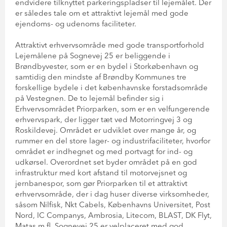
endvidere tilknyttet parkeringspladser til lejemålet. Der
er således tale om et attraktivt lejemål med gode
ejendoms- og udenoms faciliteter.
Attraktivt erhvervsområde med gode transportforhold
Lejemålene på Sognevej 25 er beliggende i
Brøndbyvester, som er en bydel i Storkøbenhavn og
samtidig den mindste af Brøndby Kommunes tre
forskellige bydele i det københavnske forstadsområde
på Vestegnen. De to lejemål befinder sig i
Erhvervsområdet Priorparken, som er en velfungerende
erhvervspark, der ligger tæt ved Motorringvej 3 og
Roskildevej. Området er udviklet over mange år, og
rummer en del store lager- og industrifaciliteter, hvorfor
området er indhegnet og med portvagt for ind- og
udkørsel. Overordnet set byder området på en god
infrastruktur med kort afstand til motorvejsnet og
jernbanespor, som gør Priorparken til et attraktivt
erhvervsområde, der i dag huser diverse virksomheder,
såsom Nilfisk, Nkt Cabels, Københavns Universitet, Post
Nord, IC Companys, Ambrosia, Litecom, BLAST, DK Flyt,
Matas m.fl. Sognevej 25 er velplaceret med god