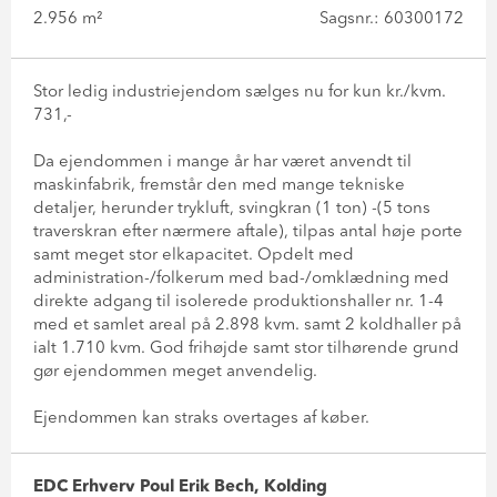
2.956 m²
Sagsnr.: 60300172
Stor ledig industriejendom sælges nu for kun kr./kvm.
731,-
Da ejendommen i mange år har været anvendt til
maskinfabrik, fremstår den med mange tekniske
detaljer, herunder trykluft, svingkran (1 ton) -(5 tons
traverskran efter nærmere aftale), tilpas antal høje porte
samt meget stor elkapacitet. Opdelt med
administration-/folkerum med bad-/omklædning med
direkte adgang til isolerede produktionshaller nr. 1-4
med et samlet areal på 2.898 kvm. samt 2 koldhaller på
ialt 1.710 kvm. God frihøjde samt stor tilhørende grund
gør ejendommen meget anvendelig.
Ejendommen kan straks overtages af køber.
EDC Erhverv Poul Erik Bech, Kolding