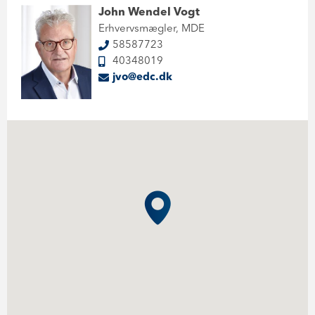
John Wendel Vogt
Erhvervsmægler, MDE
58587723
40348019
jvo@edc.dk