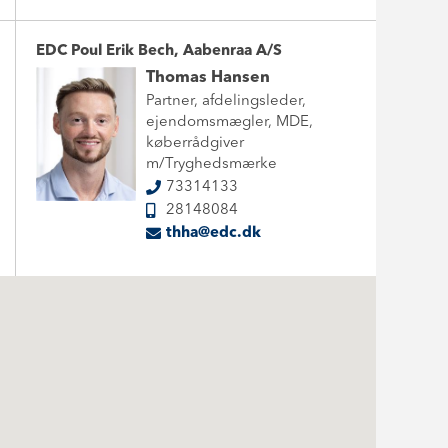
EDC Poul Erik Bech, Aabenraa A/S
Thomas Hansen
Partner, afdelingsleder,
ejendomsmægler, MDE,
køberrådgiver
m/Tryghedsmærke
73314133
28148084
thha@edc.dk