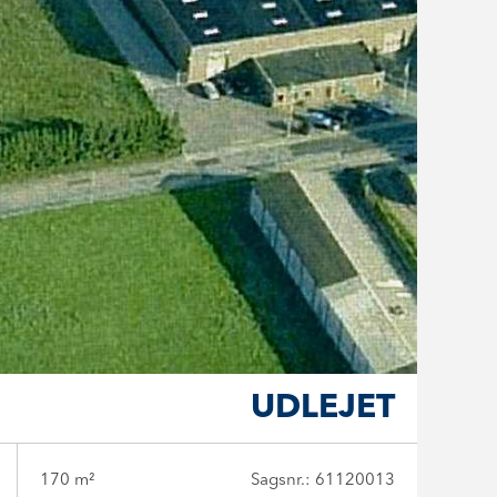
UDLEJET
170 m²
Sagsnr.: 61120013