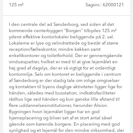
125 m²
Sagsnr.: 62000121
I den centrale del ad Sønderborg, ved siden af det
kommende centerbyggeri "Borgen" tilbydes 125 m²
yderst effektive kontorlokaler beliggende på 2. sal.
Lokalerne er lyse og velindrettede og består af større
reception/fælleskontor, mindre køkken samt
enkeltkontorer og toiletforhold. Der er gennemgående
vinduespartier, hvilket er med til at give lejemålet en
høj grad af dagslys, der er så vigtigt for et ordentligt
kontormiljø. Selv om kontoret er beliggende i centrum
af Sønderborg er der stadig tale om rolige omgivelser
og kontakten til byens daglige aktiviteter ligger lige for
hånden, således med busstation, indkøbsfaciliteter
rådhus lige ved hånden og kun ganske lille afstand til
flere uddannelsesinstitutioner, herunder Alsion.
Bygningen hvori lejemålet ligger har en god
hjørneplacering og bliver set af et stort antal såvel
gående som kørende borgere. En placering med god
synlighed og et lejemål for den mindre virksomhed, der