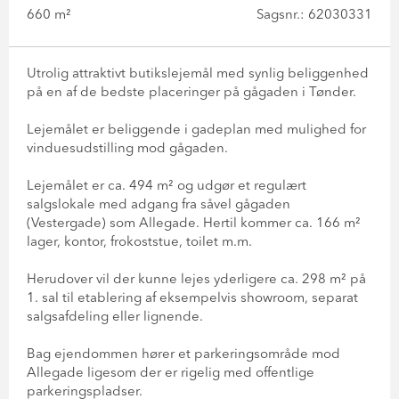
660 m²
Sagsnr.: 62030331
Utrolig attraktivt butikslejemål med synlig beliggenhed
på en af de bedste placeringer på gågaden i Tønder.
Lejemålet er beliggende i gadeplan med mulighed for
vinduesudstilling mod gågaden.
Lejemålet er ca. 494 m² og udgør et regulært
salgslokale med adgang fra såvel gågaden
(Vestergade) som Allegade. Hertil kommer ca. 166 m²
lager, kontor, frokoststue, toilet m.m.
Herudover vil der kunne lejes yderligere ca. 298 m² på
1. sal til etablering af eksempelvis showroom, separat
salgsafdeling eller lignende.
Bag ejendommen hører et parkeringsområde mod
Allegade ligesom der er rigelig med offentlige
parkeringspladser.