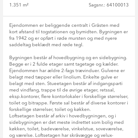
1.351 m²
Sagsnr.: 64100013
Ejendommen er beliggende centralt i Gråsten med
kort afstand til togstationen og bymidten. Bygningen er
fra 1942 og er opført i røde mursten og med nyere
saddeltag beklædt med røde tegl.
Bygningen består af hovedbygning og en sidebygning.
Begge er i 2 fulde etager samt tagetage og kælder.
Ejendommen har ældre 2-fags trævinduer. Gulvene er
belagt med tæpper eller linolium. Enkelte gulve er
belagt med sten. Stueetagen består af indgangsparti
med vindfang, trappe til de øvrige etager, retssal,
eksp.kontorer, flere kontorlokaler i forskellige størrelser,
toilet og bitrappe. Første sal består af diverse kontorer i
forskellige størrelser, toilet og køkken.
Loftsetagen består af arkiv i hovedbygningen, og i
sidebygningen er det meste indrettet som bolig med
køkken, toilet, badeværelse, vinkelstue, soveværelse,
og værelse. Loftsetagen har skråvægge og velux-