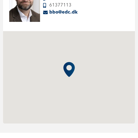
61377113
bbo@edc.dk