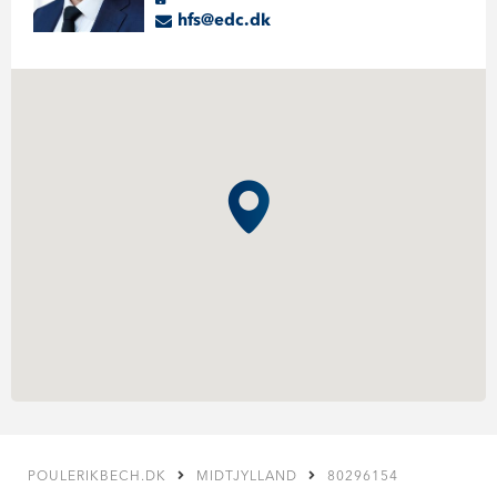
hfs@edc.dk
POULERIKBECH.DK
MIDTJYLLAND
80296154