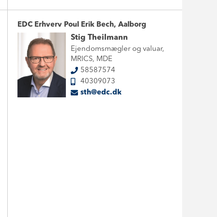
EDC Erhverv Poul Erik Bech, Aalborg
Stig Theilmann
Ejendomsmægler og valuar,
MRICS, MDE
58587574
40309073
sth@edc.dk