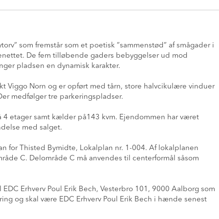
rv” som fremstår som et poetisk ”sammenstød” af smågader i
enettet. De fem tilløbende gaders bebyggelser ud mod
nger pladsen en dynamisk karakter.
t Viggo Norn og er opført med tårn, store halvcikulære vinduer
Der medfølger tre parkeringspladser.
på 4 etager samt kælder på143 kvm. Ejendommen har været
indelse med salget.
 for Thisted Bymidte, Lokalplan nr. 1-004. Af lokalplanen
mråde C. Delområde C må anvendes til centerformål såsom
l EDC Erhverv Poul Erik Bech, Vesterbro 101, 9000 Aalborg som
tering og skal være EDC Erhverv Poul Erik Bech i hænde senest