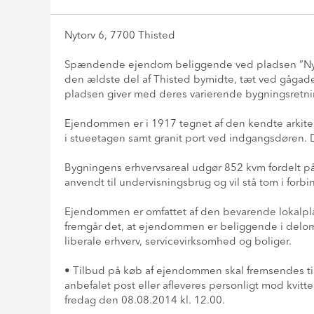
Nytorv 6, 7700 Thisted
Spændende ejendom beliggende ved pladsen ”Nyto
den ældste del af Thisted bymidte, tæt ved gågad
pladsen giver med deres varierende bygningsretni
Ejendommen er i 1917 tegnet af den kendte arkitek
i stueetagen samt granit port ved indgangsdøren. 
Bygningens erhvervsareal udgør 852 kvm fordelt 
anvendt til undervisningsbrug og vil stå tom i forb
Ejendommen er omfattet af den bevarende lokalplan
fremgår det, at ejendommen er beliggende i delo
liberale erhverv, servicevirksomhed og boliger.
• Tilbud på køb af ejendommen skal fremsendes ti
anbefalet post eller afleveres personligt mod kvit
fredag den 08.08.2014 kl. 12.00.