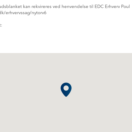
lbudsblanket kan rekvireres ved henvendelse til EDC Erhverv Poul
dk/erhvervssag/nytorv6
t: