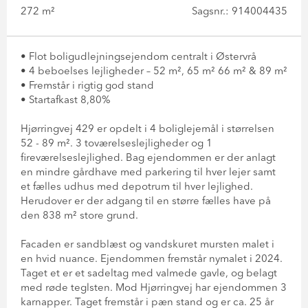
272 m²
Sagsnr.: 914004435
• Flot boligudlejningsejendom centralt i Østervrå
• 4 beboelses lejligheder – 52 m², 65 m² 66 m² & 89 m²
• Fremstår i rigtig god stand
• Startafkast 8,80%
Hjørringvej 429 er opdelt i 4 boliglejemål i størrelsen
52 - 89 m². 3 toværelseslejligheder og 1
fireværelseslejlighed. Bag ejendommen er der anlagt
en mindre gårdhave med parkering til hver lejer samt
et fælles udhus med depotrum til hver lejlighed.
Herudover er der adgang til en større fælles have på
den 838 m² store grund.
Facaden er sandblæst og vandskuret mursten malet i
en hvid nuance. Ejendommen fremstår nymalet i 2024.
Taget et er et sadeltag med valmede gavle, og belagt
med røde teglsten. Mod Hjørringvej har ejendommen 3
karnapper. Taget fremstår i pæn stand og er ca. 25 år