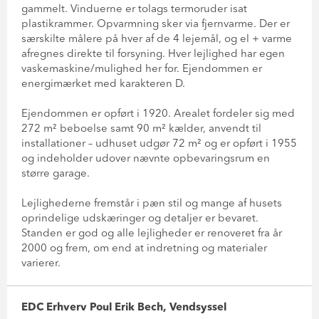
gammelt. Vinduerne er tolags termoruder isat
plastikrammer. Opvarmning sker via fjernvarme. Der er
særskilte målere på hver af de 4 lejemål, og el + varme
afregnes direkte til forsyning. Hver lejlighed har egen
vaskemaskine/mulighed her for. Ejendommen er
energimærket med karakteren D.
Ejendommen er opført i 1920. Arealet fordeler sig med
272 m² beboelse samt 90 m² kælder, anvendt til
installationer – udhuset udgør 72 m² og er opført i 1955
og indeholder udover nævnte opbevaringsrum en
større garage.
Lejlighederne fremstår i pæn stil og mange af husets
oprindelige udskæringer og detaljer er bevaret.
Standen er god og alle lejligheder er renoveret fra år
2000 og frem, om end at indretning og materialer
varierer.
EDC Erhverv Poul Erik Bech, Vendsyssel