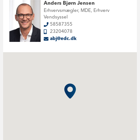
Anders Bjørn Jensen
Erhvervsmægler, MDE, Erhverv
Vendsyssel
58587355
23204078
abj@edc.dk