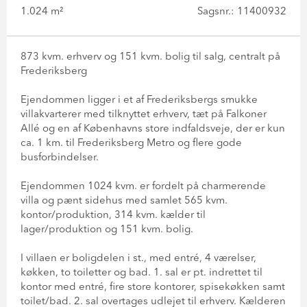
1.024 m²
Sagsnr.: 11400932
873 kvm. erhverv og 151 kvm. bolig til salg, centralt på
Frederiksberg
Ejendommen ligger i et af Frederiksbergs smukke
villakvarterer med tilknyttet erhverv, tæt på Falkoner
Allé og en af Københavns store indfaldsveje, der er kun
ca. 1 km. til Frederiksberg Metro og flere gode
busforbindelser.
Ejendommen 1024 kvm. er fordelt på charmerende
villa og pænt sidehus med samlet 565 kvm.
kontor/produktion, 314 kvm. kælder til
lager/produktion og 151 kvm. bolig.
I villaen er boligdelen i st., med entré, 4 værelser,
køkken, to toiletter og bad. 1. sal er pt. indrettet til
kontor med entré, fire store kontorer, spisekøkken samt
toilet/bad. 2. sal overtages udlejet til erhverv. Kælderen