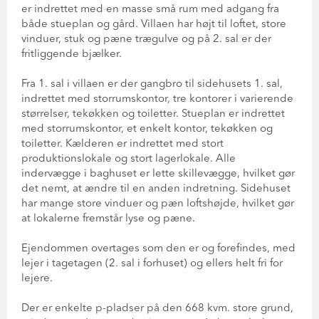
er indrettet med en masse små rum med adgang fra
både stueplan og gård. Villaen har højt til loftet, store
vinduer, stuk og pæne trægulve og på 2. sal er der
fritliggende bjælker.
Fra 1. sal i villaen er der gangbro til sidehusets 1. sal,
indrettet med storrumskontor, tre kontorer i varierende
størrelser, tekøkken og toiletter. Stueplan er indrettet
med storrumskontor, et enkelt kontor, tekøkken og
toiletter. Kælderen er indrettet med stort
produktionslokale og stort lagerlokale. Alle
indervægge i baghuset er lette skillevægge, hvilket gør
det nemt, at ændre til en anden indretning. Sidehuset
har mange store vinduer og pæn loftshøjde, hvilket gør
at lokalerne fremstår lyse og pæne.
Ejendommen overtages som den er og forefindes, med
lejer i tagetagen (2. sal i forhuset) og ellers helt fri for
lejere.
Der er enkelte p-pladser på den 668 kvm. store grund,