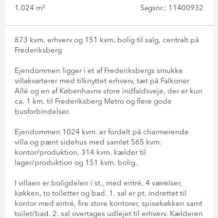
1.024 m²
Sagsnr.: 11400932
873 kvm. erhverv og 151 kvm. bolig til salg, centralt på
Frederiksberg
Ejendommen ligger i et af Frederiksbergs smukke
villakvarterer med tilknyttet erhverv, tæt på Falkoner
Allé og en af Københavns store indfaldsveje, der er kun
ca. 1 km. til Frederiksberg Metro og flere gode
busforbindelser.
Ejendommen 1024 kvm. er fordelt på charmerende
villa og pænt sidehus med samlet 565 kvm.
kontor/produktion, 314 kvm. kælder til
lager/produktion og 151 kvm. bolig.
I villaen er boligdelen i st., med entré, 4 værelser,
køkken, to toiletter og bad. 1. sal er pt. indrettet til
kontor med entré, fire store kontorer, spisekøkken samt
toilet/bad. 2. sal overtages udlejet til erhverv. Kælderen