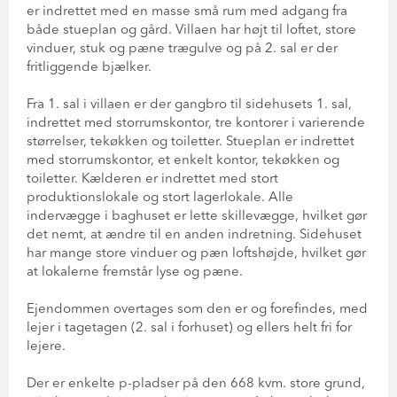
er indrettet med en masse små rum med adgang fra
både stueplan og gård. Villaen har højt til loftet, store
vinduer, stuk og pæne trægulve og på 2. sal er der
fritliggende bjælker.
Fra 1. sal i villaen er der gangbro til sidehusets 1. sal,
indrettet med storrumskontor, tre kontorer i varierende
størrelser, tekøkken og toiletter. Stueplan er indrettet
med storrumskontor, et enkelt kontor, tekøkken og
toiletter. Kælderen er indrettet med stort
produktionslokale og stort lagerlokale. Alle
indervægge i baghuset er lette skillevægge, hvilket gør
det nemt, at ændre til en anden indretning. Sidehuset
har mange store vinduer og pæn loftshøjde, hvilket gør
at lokalerne fremstår lyse og pæne.
Ejendommen overtages som den er og forefindes, med
lejer i tagetagen (2. sal i forhuset) og ellers helt fri for
lejere.
Der er enkelte p-pladser på den 668 kvm. store grund,