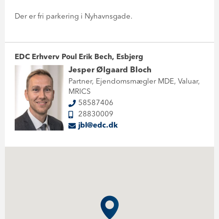
Der er fri parkering i Nyhavnsgade.
EDC Erhverv Poul Erik Bech, Esbjerg
Jesper Ølgaard Bloch
Partner, Ejendomsmægler MDE, Valuar,
MRICS
58587406
28830009
jbl@edc.dk