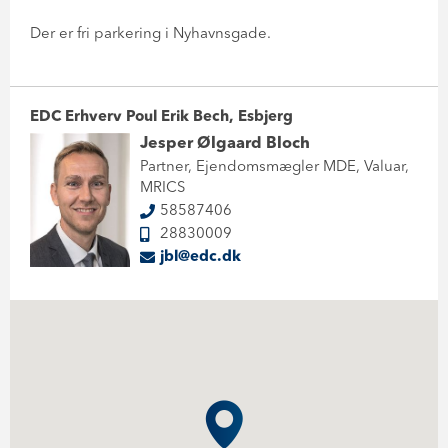
Der er fri parkering i Nyhavnsgade.
EDC Erhverv Poul Erik Bech, Esbjerg
Jesper Ølgaard Bloch
Partner, Ejendomsmægler MDE, Valuar,
MRICS
58587406
28830009
jbl@edc.dk