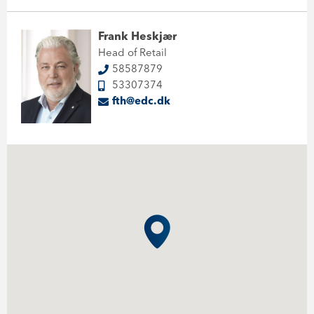
Frank Heskjær
Head of Retail
58587879
53307374
fth@edc.dk