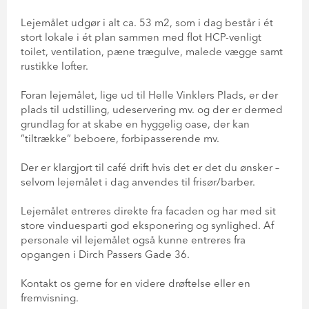
Lejemålet udgør i alt ca. 53 m2, som i dag består i ét
stort lokale i ét plan sammen med flot HCP-venligt
toilet, ventilation, pæne trægulve, malede vægge samt
rustikke lofter.
Foran lejemålet, lige ud til Helle Vinklers Plads, er der
plads til udstilling, udeservering mv. og der er dermed
grundlag for at skabe en hyggelig oase, der kan
”tiltrække” beboere, forbipasserende mv.
Der er klargjort til café drift hvis det er det du ønsker –
selvom lejemålet i dag anvendes til frisør/barber.
Lejemålet entreres direkte fra facaden og har med sit
store vinduesparti god eksponering og synlighed. Af
personale vil lejemålet også kunne entreres fra
opgangen i Dirch Passers Gade 36.
Kontakt os gerne for en videre drøftelse eller en
fremvisning.