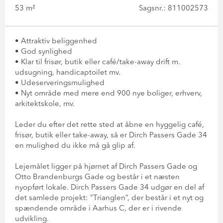
53 m²
Sagsnr.: 811002573
• Attraktiv beliggenhed
• God synlighed
• Klar til frisør, butik eller café/take-away drift m.
udsugning, handicaptoilet mv.
• Udeserveringsmulighed
• Nyt område med mere end 900 nye boliger, erhverv,
arkitektskole, mv.
Leder du efter det rette sted at åbne en hyggelig café,
frisør, butik eller take-away, så er Dirch Passers Gade 34
en mulighed du ikke må gå glip af.
Lejemålet ligger på hjørnet af Dirch Passers Gade og
Otto Brandenburgs Gade og består i et næsten
nyopført lokale. Dirch Passers Gade 34 udgør en del af
det samlede projekt: ”Trianglen”, der består i et nyt og
spændende område i Aarhus C, der er i rivende
udvikling.