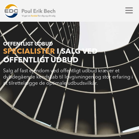
OFFENTLIGT UDBUD
SPECIALISTER
I SALG VED
OFFENTLIGT UDBUD
Salg af fast ejendom ved offentligt udbud kræver et
dybdegående kendskab til lovgivningen og stor erfaring i
at tilrettelægge de optimale udbudsvilkår.