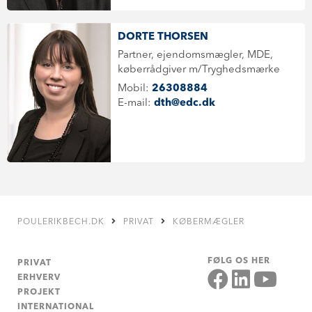
DORTE THORSEN
Partner, ejendomsmægler, MDE,
køberrådgiver m/Tryghedsmærke
Mobil:
26308884
E-mail:
dth@edc.dk
POULERIKBECH.DK
PRIVAT
KØBERMÆGLER
FØLG OS HER
PRIVAT
ERHVERV
PROJEKT
INTERNATIONAL