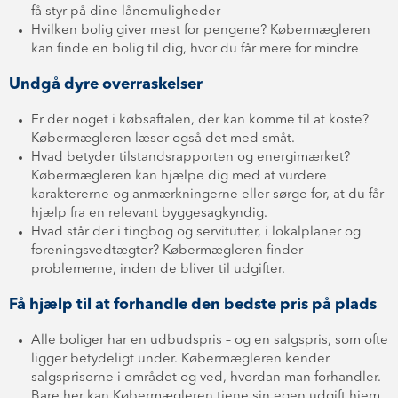
få styr på dine lånemuligheder
Hvilken bolig giver mest for pengene? Købermægleren
kan finde en bolig til dig, hvor du får mere for mindre
Undgå dyre overraskelser
Er der noget i købsaftalen, der kan komme til at koste?
Købermægleren læser også det med småt.
Hvad betyder tilstandsrapporten og energimærket?
Købermægleren kan hjælpe dig med at vurdere
karaktererne og anmærkningerne eller sørge for, at du får
hjælp fra en relevant byggesagkyndig.
Hvad står der i tingbog og servitutter, i lokalplaner og
foreningsvedtægter? Købermægleren finder
problemerne, inden de bliver til udgifter.
Få hjælp til at forhandle den bedste pris på plads
Alle boliger har en udbudspris – og en salgspris, som ofte
ligger betydeligt under. Købermægleren kender
salgspriserne i området og ved, hvordan man forhandler.
Bare her kan Købermægleren tjene sin egen udgift hjem