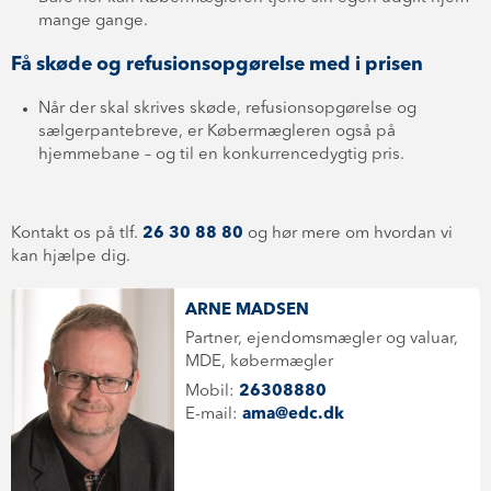
mange gange.
Få skøde og refusionsopgørelse med i prisen
Når der skal skrives skøde, refusionsopgørelse og
sælgerpantebreve, er Købermægleren også på
hjemmebane – og til en konkurrencedygtig pris.
Kontakt os på tlf.
26 30 88 80
og hør mere om hvordan vi
kan hjælpe dig.
ARNE MADSEN
Partner, ejendomsmægler og valuar,
MDE, købermægler
Mobil:
26308880
E-mail:
ama@edc.dk