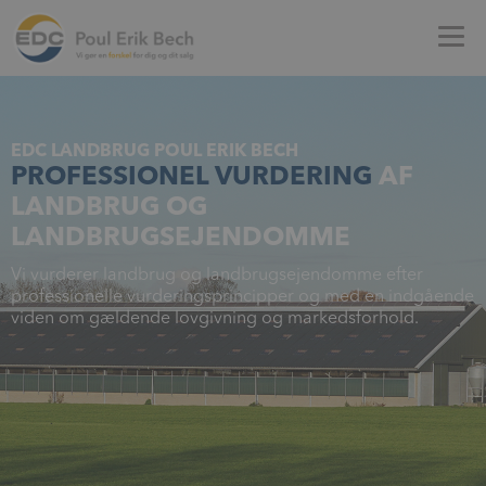
EDC LANDBRUG POUL ERIK BECH
PROFESSIONEL VURDERING
AF
LANDBRUG OG
LANDBRUGSEJENDOMME
Vi vurderer landbrug og landbrugsejendomme efter
professionelle vurderingsprincipper og med en indgående
viden om gældende lovgivning og markedsforhold.