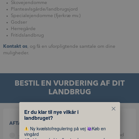
Skovejendomme
Planteavlsgårde/landbrugsjord
Specialejendomme (fjerkræ mv.)
Godser
Herregårde
Fritidslandbrug
Kontakt os
, og få en uforpligtende samtale om dine
muligheder.
BESTIL EN VURDERING AF DIT
LANDBRUG
Er du klar til nye vilkår i
landbruget?
AFTAL ET UFORPLIGTENDE MØDE
Ny kvælstofregulering på vej
Køb en
vingård
Jeg overvejer at sælge nu og vil gerne vide, hvad