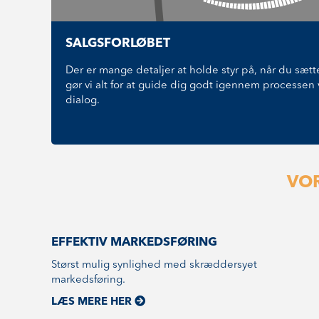
SALGSFORLØBET
Der er mange detaljer at holde styr på, når du sætter
gør vi alt for at guide dig godt igennem processen 
dialog.
VOR
EFFEKTIV MARKEDSFØRING
Størst mulig synlighed med skræddersyet
markedsføring.
LÆS MERE HER