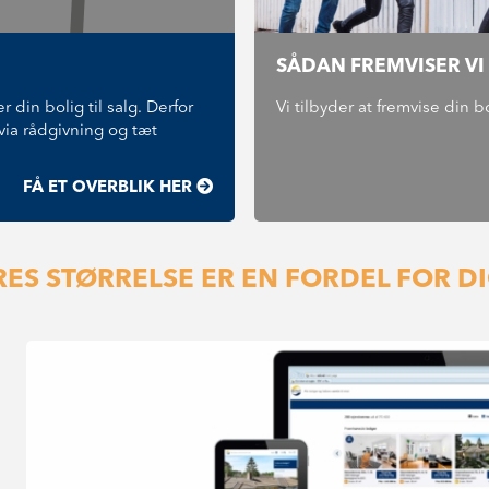
SÅDAN FREMVISER VI
 din bolig til salg. Derfor
Vi tilbyder at fremvise din b
via rådgivning og tæt
FÅ ET OVERBLIK HER
ES STØRRELSE ER EN FORDEL FOR D