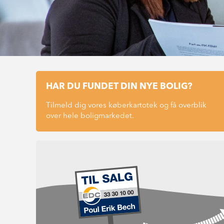
HAR DU FUNDET DIN NYE BOLIG?
Tilmeld dig vores køberkartotek og få overblik
over hele boligmarkedet.