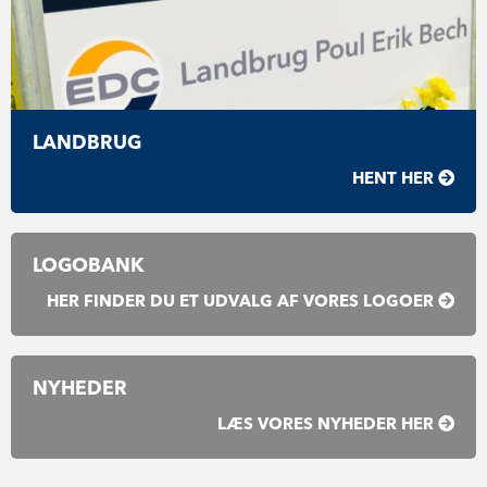
LANDBRUG
HENT HER
LOGOBANK
HER FINDER DU ET UDVALG AF VORES LOGOER
NYHEDER
LÆS VORES NYHEDER HER