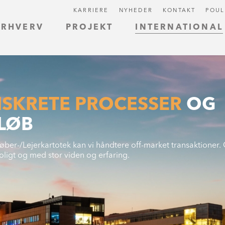
KARRIERE
NYHEDER
KONTAKT
POUL
ERHVERV
PROJEKT
INTERNATIONAL
ISKRETE PROCESSER
OG
LØB
-/Lejerkartotek kan vi håndtere off-market transaktioner. 
troligt og med stor viden og erfaring.