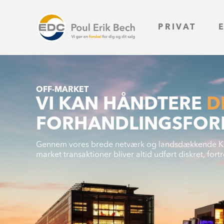
PRIVAT
OFF-MARKET
VI KAN HÅNDTERE
D
FORHANDLINGSFOR
Gennem vores brede netværk og landsdækkende Køber
market transaktioner bliver altid udført diskret, for