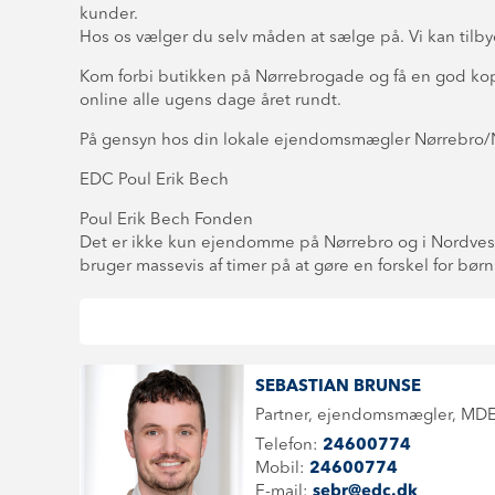
kunder.
Hos os vælger du selv måden at sælge på. Vi kan tilbyde 
Kom forbi butikken på Nørrebrogade og få en god kop 
online alle ugens dage året rundt.
På gensyn hos din lokale ejendomsmægler Nørrebro/
EDC Poul Erik Bech
Poul Erik Bech Fonden
Det er ikke kun ejendomme på Nørrebro og i Nordvest, d
bruger massevis af timer på at gøre en forskel for bø
SEBASTIAN BRUNSE
Partner, ejendomsmægler, MD
Telefon:
24600774
Mobil:
24600774
E-mail:
sebr@edc.dk