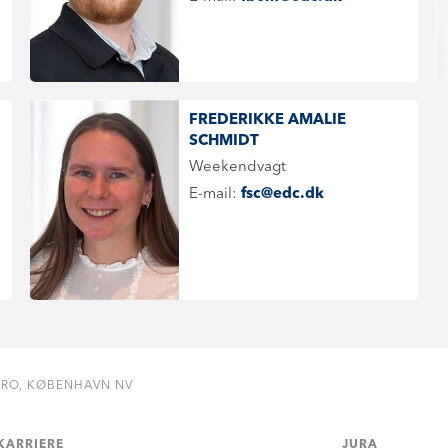
FREDERIKKE AMALIE
SCHMIDT
Weekendvagt
E-mail:
fsc@edc.dk
BRO, KØBENHAVN NV
KARRIERE
JURA