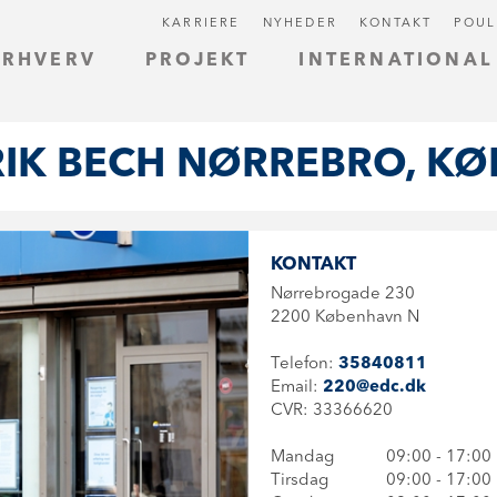
KARRIERE
NYHEDER
KONTAKT
POUL
ERHVERV
PROJEKT
INTERNATIONAL
RIK BECH NØRREBRO, K
KONTAKT
Nørrebrogade 230
2200 København N
Telefon:
35840811
Email:
220@edc.dk
CVR: 33366620
Mandag
09:00 - 17:00
Tirsdag
09:00 - 17:00