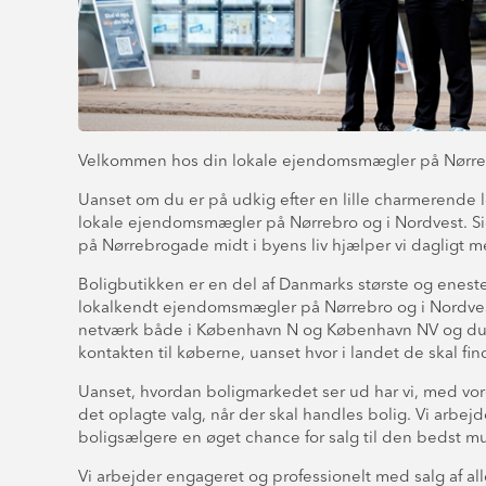
Velkommen hos din lokale ejendomsmægler på Nørreb
Uanset om du er på udkig efter en lille charmerende le
lokale ejendomsmægler på Nørrebro og i Nordvest. Si
på Nørrebrogade midt i byens liv hjælper vi dagligt 
Boligbutikken er en del af Danmarks største og ene
lokalkendt ejendomsmægler på Nørrebro og i Nordvest,
netværk både i København N og København NV og du kan
kontakten til køberne, uanset hvor i landet de skal f
Uanset, hvordan boligmarkedet ser ud har vi, med vor
det oplagte valg, når der skal handles bolig. Vi arbe
boligsælgere en øget chance for salg til den bedst mu
Vi arbejder engageret og professionelt med salg af alle 