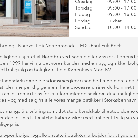
Onsdag
09:00 - 17:00
Torsdag
09:00 - 17:00
Fredag
09:00 - 16:00
Lørdag
Lukket
Søndag
10:00 - 14:00
ro og i Nordvest på Nørrebrogade – EDC Poul Erik Bech.
jlighed i hjertet af Nørrebro ved Søerne eller ønsker at opgrader
den 1999 har vi hjulpet vores kunder med en tryg og sikker bol
med boligsalg og boligkøb i hele København N og NV.
ste landsdækkende ejendomsmæglervirksomhed med mere end 75 b
 der hjælper dig gennem hele processen, så er du kommet til de
 let kontakte os for en uforpligtende snak om dine muligheder f
indes – og med salg fra alle vores mange butikker i Storkøbenhav
es mange års erfaring samt det store kendskab til netop denne d
jder dagligt med at matche køberønsker med boliger til salg via
lige pris.
typer boliger og alle ansatte i butikken arbejder for, at yde en h