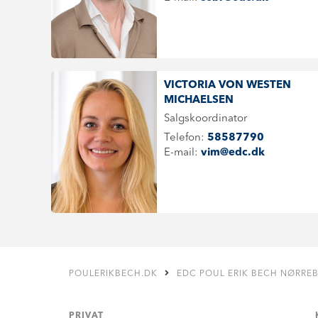
VICTORIA VON WESTEN
MICHAELSEN
Salgskoordinator
Telefon:
58587790
E-mail:
vim@edc.dk
POULERIKBECH.DK
EDC POUL ERIK BECH NØRRE
PRIVAT