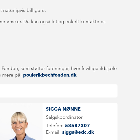
 naturligvis billigere.
e ønsker. Du kan også let og enkelt kontakte os
onden, som støtter foreninger, hvor frivillige ildsjæle
æs mere på:
poulerikbechfonden.dk
SIGGA NØNNE
Salgskoordinator
Telefon:
58587307
E-mail:
sigga@edc.dk