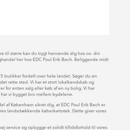
e til større kan du trygt henvende dig hos os- din
ighandel her hos EDC Poul Erik Bech. Beliggende midt
utikker fordelt over hele landet. Søger du en
t rette sted. Vi har et stort lokalkendskab og
or enten salg eller køb af en ny bolig. Vi har
n, har vi bygget bro mellem bydelene.
el af København sikret dig, at EDC Poul Erik Bech er
 vores landsdækkende køberkartotek. Dette giver vores
øj service og opbygge et solidt tillidsforhold til vores