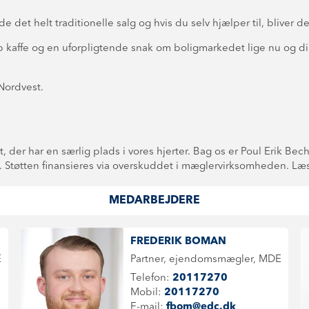
det helt traditionelle salg og hvis du selv hjælper til, bliver det
kaffe og en uforpligtende snak om boligmarkedet lige nu og din
Nordvest.
er har en særlig plads i vores hjerter. Bag os er Poul Erik Bech F
rn. Støtten finansieres via overskuddet i mæglervirksomheden. L
MEDARBEJDERE
FREDERIK BOMAN
E
Partner, ejendomsmægler, MDE
Telefon:
20117270
Mobil:
20117270
E-mail:
fbom@edc.dk