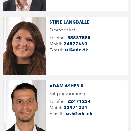
STINE LANGBALLE
Områdechef
Telefon:
58587585
Mobil:
24877660
E-mail:
stl@edc.dk
ADAM ASHEBIR
Salg og vurdering
Telefon:
22471224
Mobil:
22471224
E-mail:
aash@edc.dk