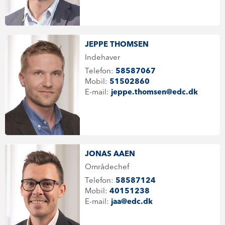
JEPPE THOMSEN
Indehaver
Telefon:
58587067
Mobil:
51502860
E-mail:
jeppe.thomsen@edc.dk
JONAS AAEN
Områdechef
Telefon:
58587124
Mobil:
40151238
E-mail:
jaa@edc.dk