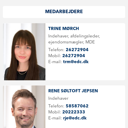
MEDARBEJDERE
TRINE MØRCH
Indehaver, afdelingsleder,
ejendomsmægler, MDE
Telefon:
26272904
Mobil:
26272904
E-mail:
trm@edc.dk
RENE SØLTOFT JEPSEN
Indehaver
Telefon:
58587062
Mobil:
20222333
E-mail:
rje@edc.dk