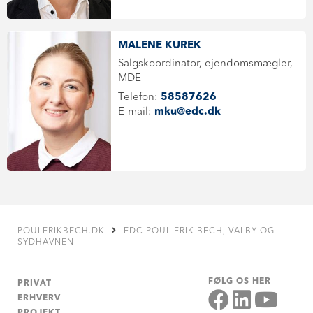
MALENE KUREK
Salgskoordinator, ejendomsmægler,
MDE
Telefon:
58587626
E-mail:
mku@edc.dk
POULERIKBECH.DK
EDC POUL ERIK BECH, VALBY OG
SYDHAVNEN
FØLG OS HER
PRIVAT
ERHVERV
PROJEKT