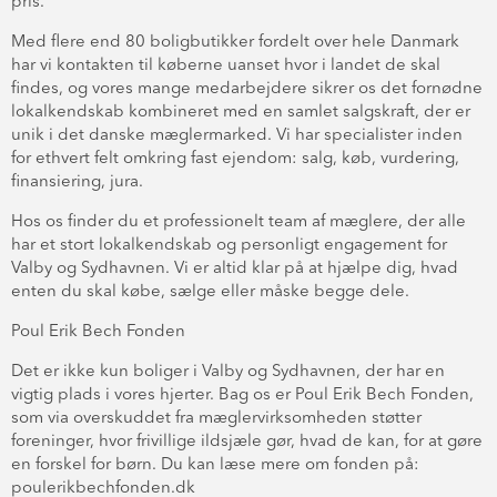
pris.
Med flere end 80 boligbutikker fordelt over hele Danmark
har vi kontakten til køberne uanset hvor i landet de skal
findes, og vores mange medarbejdere sikrer os det fornødne
lokalkendskab kombineret med en samlet salgskraft, der er
unik i det danske mæglermarked. Vi har specialister inden
for ethvert felt omkring fast ejendom: salg, køb, vurdering,
finansiering, jura.
Hos os finder du et professionelt team af mæglere, der alle
har et stort lokalkendskab og personligt engagement for
Valby og Sydhavnen. Vi er altid klar på at hjælpe dig, hvad
enten du skal købe, sælge eller måske begge dele.
Poul Erik Bech Fonden
Det er ikke kun boliger i Valby og Sydhavnen, der har en
vigtig plads i vores hjerter. Bag os er Poul Erik Bech Fonden,
som via overskuddet fra mæglervirksomheden støtter
foreninger, hvor frivillige ildsjæle gør, hvad de kan, for at gøre
en forskel for børn. Du kan læse mere om fonden på:
poulerikbechfonden.dk