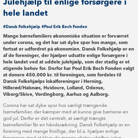
Julehjælp til enlige forsørgere i
hele landet
#Dansk Folkehjælp
#Poul Erik Bech Fonden
Mange børnefamiliers økonomiske situation er forværret
under corona, og det har sat dybe spor hos mange, som
fortsat er udfordret på økonomien. Dansk Folkehjælp er en
af de foreninger, der hjælper udsatte enlige forsørgere i
hele landet ved at uddele julehjælp, som der stadig er et
stigende behov for. Derfor har Poul Erik Bech Fonden valgt
at donere 450.000 kr. til foreningen, som fordeles til
Dansk Folkehjælps lokalforeninger i Herning,
Hillerød/Halsnæs, Hvidovre, Lolland, Odense,
Viborg/Skive, Vordingborg, Aarhus og Aalborg.
Corona har sat dybe spor hos særligt trængende
børnefamilier, der kæmper med at kunne give børnene en
god jul. Derfor er det centralt, at særligt trængte
børnefamilier får en håndsrækning. Dansk Folkehjælp er en
forening med mange frivillige, der bl.a. hjælper enlige