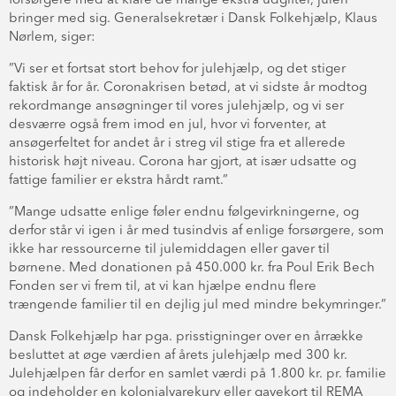
forsørgere med at klare de mange ekstra udgifter, julen
bringer med sig. Generalsekretær i Dansk Folkehjælp, Klaus
Nørlem, siger:
”Vi ser et fortsat stort behov for julehjælp, og det stiger
faktisk år for år. Coronakrisen betød, at vi sidste år modtog
rekordmange ansøgninger til vores julehjælp, og vi ser
desværre også frem imod en jul, hvor vi forventer, at
ansøgerfeltet for andet år i streg vil stige fra et allerede
historisk højt niveau. Corona har gjort, at især udsatte og
fattige familier er ekstra hårdt ramt.”
”Mange udsatte enlige føler endnu følgevirkningerne, og
derfor står vi igen i år med tusindvis af enlige forsørgere, som
ikke har ressourcerne til julemiddagen eller gaver til
børnene. Med donationen på 450.000 kr. fra Poul Erik Bech
Fonden ser vi frem til, at vi kan hjælpe endnu flere
trængende familier til en dejlig jul med mindre bekymringer.”
Dansk Folkehjælp har pga. prisstigninger over en årrække
besluttet at øge værdien af årets julehjælp med 300 kr.
Julehjælpen får derfor en samlet værdi på 1.800 kr. pr. familie
og indeholder en kolonialvarekurv eller gavekort til REMA