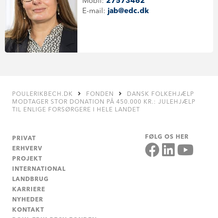
Mobil:
27573462
E-mail:
jab@edc.dk
POULERIKBECH.DK
FONDEN
DANSK FOLKEHJÆLP
MODTAGER STOR DONATION PÅ 450.000 KR.: JULEHJÆLP
TIL ENLIGE FORSØRGERE I HELE LANDET
FØLG OS HER
PRIVAT
ERHVERV
PROJEKT
INTERNATIONAL
LANDBRUG
KARRIERE
NYHEDER
KONTAKT