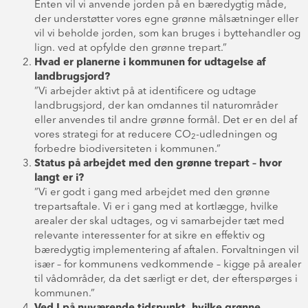
Enten vil vi anvende jorden på en bæredygtig måde,
der understøtter vores egne grønne målsætninger eller
vil vi beholde jorden, som kan bruges i byttehandler og
lign. ved at opfylde den grønne trepart.”
Hvad er planerne i kommunen for udtagelse af
landbrugsjord?
”Vi arbejder aktivt på at identificere og udtage
landbrugsjord, der kan omdannes til naturområder
eller anvendes til andre grønne formål. Det er en del af
vores strategi for at reducere CO
-udledningen og
2
forbedre biodiversiteten i kommunen.”
Status på arbejdet med den grønne trepart – hvor
langt er i?
”Vi er godt i gang med arbejdet med den grønne
trepartsaftale. Vi er i gang med at kortlægge, hvilke
arealer der skal udtages, og vi samarbejder tæt med
relevante interessenter for at sikre en effektiv og
bæredygtig implementering af aftalen. Forvaltningen vil
især – for kommunens vedkommende – kigge på arealer
til vådområder, da det særligt er det, der efterspørges i
kommunen.”