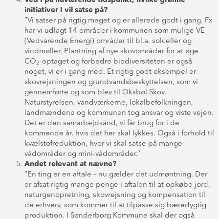
Ved I på nuværende tidspunkt, hvilke grønne
initiativer I vil satse på?
”Vi satser på rigtig meget og er allerede godt i gang. Fx
har vi udlagt 14 områder i kommunen som mulige VE
(Vedvarende Energi) områder til bl.a. solceller og
vindmøller. Plantning af nye skovområder for at øge
CO
-optaget og forbedre biodiversiteten er også
2
noget, vi er i gang med. Et rigtig godt eksempel er
skovrejsningen og grundvandsbeskyttelsen, som vi
gennemførte og som blev til Oksbøl Skov.
Naturstyrelsen, vandværkerne, lokalbefolkningen,
landmændene og kommunen tog ansvar og viste vejen.
Det er den samarbejdsånd, vi får brug for i de
kommende år, hvis det her skal lykkes. Også i forhold til
kvælstofreduktion, hvor vi skal satse på mange
vådområder og mini-vådområder.”
Andet relevant at nævne?
”En ting er en aftale – nu gælder det udmøntning. Der
er afsat rigtig mange penge i aftalen til at opkøbe jord,
naturgenopretning, skovrejsning og kompensation til
de erhverv, som kommer til at tilpasse sig bæredygtig
produktion. I Sønderborg Kommune skal der også