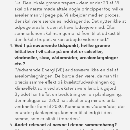
”Ja. Den lokale grønne trepart – dem er der 23 af. Vi
skal på næste møde aftale nogle principper for, hvilke
arealer man vil pege på. Vi arbejder med en proces,
der skal være særdeles inddragende. Det nytter ikke at
udpege arealer uden at have lodsejere med. Efter
sommerferien skal man gerne nå frem til et udkast til
den lokale trepart, vi kan arbejde videre med.”
Ved I på nuværende tidspunkt, hvilke grønne
initiativer I vil satse på om det er solceller,
vindmøller, skov, vådområder, arealomlægninger
etc.?
”Vedvarende Energi (VE) er desværre ikke en del af
arealomlægningen. De burde den være, da man får
præcis samme effekt på kvælstofudvaskningen og
klimaeffekt som ved at ekstensivere landbrugsjord.
Byrådet har truffet en beslutning om en planlægning,
der muliggør ca. 2200 ha solceller og mindre antal
vindmøller frem til 2030. Kommunens vådområder, der
er under planlægning, kommer til at indgå i den
ramme, som er aftalt i treparten.”
Andet relevant at nævne i denne sammenhæng?