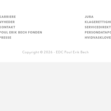
KARRIERE
JURA
NYHEDER
KLAGERETTIGH
KONTAKT
SERVICEDIREKT
POUL ERIK BECH FONDEN
PERSONDATAPO
PRESSE
HVIDVASKLOV
Copyright © 2026 - EDC Poul Erik Bech