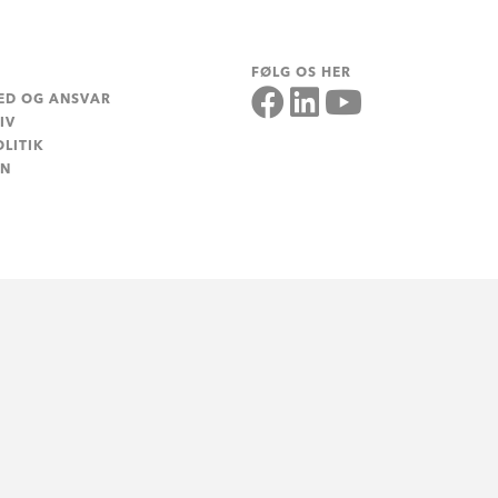
FØLG OS HER
ED OG ANSVAR
IV
LITIK
EN