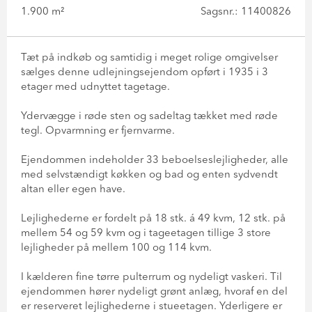
1.900 m²
Sagsnr.: 11400826
Tæt på indkøb og samtidig i meget rolige omgivelser
sælges denne udlejningsejendom opført i 1935 i 3
etager med udnyttet tagetage.
Ydervægge i røde sten og sadeltag tækket med røde
tegl. Opvarmning er fjernvarme.
Ejendommen indeholder 33 beboelseslejligheder, alle
med selvstændigt køkken og bad og enten sydvendt
altan eller egen have.
Lejlighederne er fordelt på 18 stk. á 49 kvm, 12 stk. på
mellem 54 og 59 kvm og i tageetagen tillige 3 store
lejligheder på mellem 100 og 114 kvm.
I kælderen fine tørre pulterrum og nydeligt vaskeri. Til
ejendommen hører nydeligt grønt anlæg, hvoraf en del
er reserveret lejlighederne i stueetagen. Yderligere er