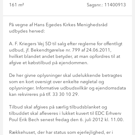
161 m²
Sagsnr.: 11400913
På vegne af Hans Egedes Kirkes Menighedsråd
udbydes herved:
A. F. Kriegers Vej 5D til salg efter reglerne for offentligt
udbud, jf. Bekendtgørelse nr. 799 af 24.06.2011,
hvilket blandet andet betyder, at man opfordres til at
afgive et købstilbud på ejendommen.
De her givne oplysninger skal udelukkende betragtes
som en kort oversigt over enkelte nøgletal og
oplysninger. Informative udbudsvilkår og ejendomsdata
kan rekvireres på tlf. 33 30 10 29.
Tilbud skal afgives på særlig tilbudsblanket og
tilbuddet skal afleveres i lukket kuvert til EDC Erhverv
Poul Erik Bech senest fredag den 6. juli 2012 kl. 11.00.
Rækkehuset, der har status som ejerlejlighed, er i