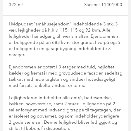
322 m²
Sagsnr.: 11401000
Hvidpudset "småhusejendom" indeholdende 3 stk. 3
vær. lejligheder på h.h.v. 115, 115 og 92 kvm. Alle
lejligheder har adgang til hver sin altan. Ejendommen
er beliggende på en 683 kvm. stor grund, hvorpå også
er beliggende en garagebygning indeholdende 3
garager.
Ejendommen er opført i 3 etager med fuld, højloftet
kælder og fremstår med grovpudsede facader, sadeltag
tækket med røde teglsten og vinduer hovedsageligt
med forsats, enkelte vinduer er termo.
Lejlighederne indeholder alle entré, badeværelse,
køkken, soveværelse, samt 2 stuer. Lejligheden på 2.
sal er forsynet med indvendig trappe til tagetagen, der
er isoleret og opvarmet, og som indeholder yderligere
2 gode værelser. Denne lejlighed bliver lediggjort og
stillet til købers fri disposition.