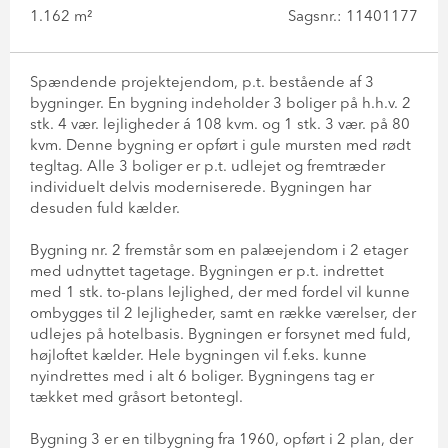
1.162 m²
Sagsnr.: 11401177
Spændende projektejendom, p.t. bestående af 3
bygninger. En bygning indeholder 3 boliger på h.h.v. 2
stk. 4 vær. lejligheder á 108 kvm. og 1 stk. 3 vær. på 80
kvm. Denne bygning er opført i gule mursten med rødt
tegltag. Alle 3 boliger er p.t. udlejet og fremtræder
individuelt delvis moderniserede. Bygningen har
desuden fuld kælder.
Bygning nr. 2 fremstår som en palæejendom i 2 etager
med udnyttet tagetage. Bygningen er p.t. indrettet
med 1 stk. to-plans lejlighed, der med fordel vil kunne
ombygges til 2 lejligheder, samt en række værelser, der
udlejes på hotelbasis. Bygningen er forsynet med fuld,
højloftet kælder. Hele bygningen vil f.eks. kunne
nyindrettes med i alt 6 boliger. Bygningens tag er
tækket med gråsort betontegl.
Bygning 3 er en tilbygning fra 1960, opført i 2 plan, der