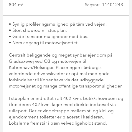
804 m²
Sagsnr.: 11401243
• Synlig profileringsmulighed på tårn ved vejen.
• Stort showroom i stueplan.
• Gode transportmuligheder med bus.
• Nem adgang til motorvejsnettet.
Centralt beliggende og meget synbar ejendom på
Gladsaxevej ved O3 og motorvejen til
København/Helsingør. Placeringen i Søborg´s
velordnede erhvervskvarter er optimal med gode
forbindelser til København via det udbyggede
motorvejsnet og mange offentlige transportmuligheder.
I stueplan er indrettet i alt 402 kvm. butik/showroom og
i kælderen 402 kvm. lager med direkte indkørsel via
rulleport. Der er vindeltrappe mellem st. og kld. og
ejendommens toiletter er placeret i kælderen.
Lokalerne fremstår i pæn velvedligeholdt stand.