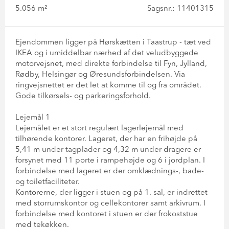
5.056 m²
Sagsnr.: 11401315
Ejendommen ligger på Hørskætten i Taastrup - tæt ved
IKEA og i umiddelbar nærhed af det veludbyggede
motorvejsnet, med direkte forbindelse til Fyn, Jylland,
Rødby, Helsingør og Øresundsforbindelsen. Via
ringvejsnettet er det let at komme til og fra området.
Gode tilkørsels- og parkeringsforhold.
Lejemål 1
Lejemålet er et stort regulært lagerlejemål med
tilhørende kontorer. Lageret, der har en frihøjde på
5,41 m under tagplader og 4,32 m under dragere er
forsynet med 11 porte i rampehøjde og 6 i jordplan. I
forbindelse med lageret er der omklædnings-, bade-
og toiletfaciliteter.
Kontorerne, der ligger i stuen og på 1. sal, er indrettet
med storrumskontor og cellekontorer samt arkivrum. I
forbindelse med kontoret i stuen er der frokoststue
med tekøkken.