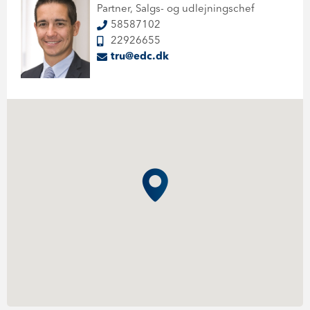
Partner, Salgs- og udlejningschef
58587102
22926655
tru@edc.dk