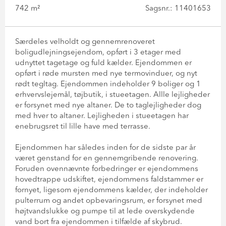
742 m²
Sagsnr.: 11401653
Særdeles velholdt og gennemrenoveret
boligudlejningsejendom, opført i 3 etager med
udnyttet tagetage og fuld kælder. Ejendommen er
opført i røde mursten med nye termovinduer, og nyt
rødt tegltag. Ejendommen indeholder 9 boliger og 1
erhvervslejemål, tøjbutik, i stueetagen. Allle lejligheder
er forsynet med nye altaner. De to taglejligheder dog
med hver to altaner. Lejligheden i stueetagen har
enebrugsret til lille have med terrasse.
Ejendommen har således inden for de sidste par år
været genstand for en gennemgribende renovering.
Foruden ovennævnte forbedringer er ejendommens
hovedtrappe udskiftet, ejendommens faldstammer er
fornyet, ligesom ejendommens kælder, der indeholder
pulterrum og andet opbevaringsrum, er forsynet med
højtvandslukke og pumpe til at lede overskydende
vand bort fra ejendommen i tilfælde af skybrud.