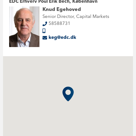
EDC Erhverv Poul Erik Bech, København
Knud Egehoved
Senior Director, Capital Markets
58588731
keg@edc.dk