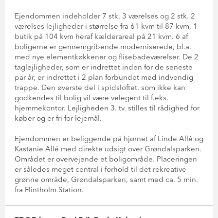
Ejendommen indeholder 7 stk. 3 værelses og 2 stk. 2
værelses lejligheder i størrelse fra 61 kvm til 87 kvm, 1
butik på 104 kvm heraf kælderareal på 21 kvm. 6 af
boligerne er gennemgribende moderniserede, bl.a.
med nye elementkøkkener og flisebadeværelser. De 2
taglejligheder, som er indrettet inden for de seneste
par år, er indrettet i 2 plan forbundet med indvendig
trappe. Den øverste del i spidsloftet. som ikke kan
godkendes til bolig vil være velegent til f.eks.
hjemmekontor. Lejligheden 3. tv. stilles til rådighed for
køber og er fri for lejemål.
Ejendommen er beliggende på hjørnet af Linde Allé og
Kastanie Allé med direkte udsigt over Grøndalsparken.
Området er overvejende et boligområde. Placeringen
er således meget central i forhold til det rekreative
grønne område, Grøndalsparken, samt med ca. 5 min.
fra Flintholm Station.