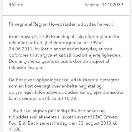
462 m²
Sagsnr.: 11402039
På vegne af Region Hovedstaden udbydes herved:
Brønshøjvej 6, 2700 Brønshøj til salg efter reglerne for
offentligt udbud, jf. Bekendtgørelse nr. 799 af
24.06.2011, hvilket blandet andet betyder, at man
opfordres til at afgive et købstilbud på ejerlejligheden.
Den angivne salgspris er udelukkende angivet af
tekniske årsager.
De her givne oplysninger skal udelukkende betragtes
som en kort oversigt over enkelte nøgletal og
oplysninger. Informative udbudsvilkår og ejendomsdata
kan rekvireres på tlf. 33 30 10 29.
Tilbud skal afgives på særlig tilbudsblanket og
tilbuddet skal afleveres i lukket kuvert til EDC Erhverv
Poul Erik Bech senest fredag den 30. august 2013 kl.
11.00.