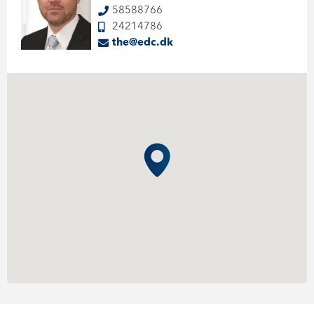
58588766
24214786
the@edc.dk