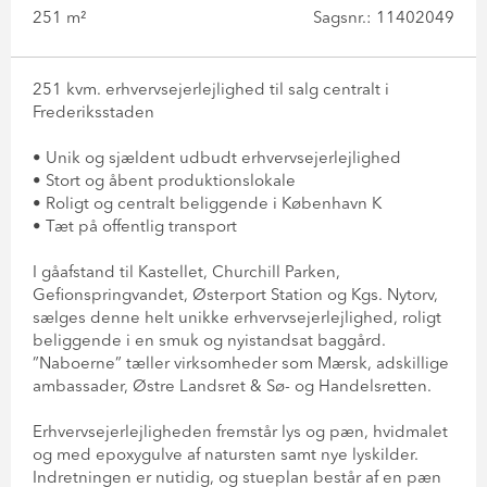
251 m²
Sagsnr.: 11402049
251 kvm. erhvervsejerlejlighed til salg centralt i
Frederiksstaden
• Unik og sjældent udbudt erhvervsejerlejlighed
• Stort og åbent produktionslokale
• Roligt og centralt beliggende i København K
• Tæt på offentlig transport
I gåafstand til Kastellet, Churchill Parken,
Gefionspringvandet, Østerport Station og Kgs. Nytorv,
sælges denne helt unikke erhvervsejerlejlighed, roligt
beliggende i en smuk og nyistandsat baggård.
”Naboerne” tæller virksomheder som Mærsk, adskillige
ambassader, Østre Landsret & Sø- og Handelsretten.
Erhvervsejerlejligheden fremstår lys og pæn, hvidmalet
og med epoxygulve af natursten samt nye lyskilder.
Indretningen er nutidig, og stueplan består af en pæn