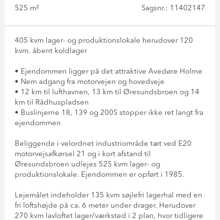
525 m²
Sagsnr.: 11402147
405 kvm lager- og produktionslokale herudover 120
kvm. åbent koldlager
• Ejendommen ligger på det attraktive Avedøre Holme
• Nem adgang fra motorvejen og hovedveje
• 12 km til lufthavnen, 13 km til Øresundsbroen og 14
km til Rådhuspladsen
• Buslinjerne 18, 139 og 200S stopper ikke ret langt fra
ejendommen
Beliggende i velordnet industriområde tæt ved E20
motorvejsafkørsel 21 og i kort afstand til
Øresundsbroen udlejes 525 kvm lager- og
produktionslokale. Ejendommen er opført i 1985.
Lejemålet indeholder 135 kvm søjlefri lagerhal med en
fri loftshøjde på ca. 6 meter under drager. Herudover
270 kvm lavloftet lager/værksted i 2 plan, hvor tidligere