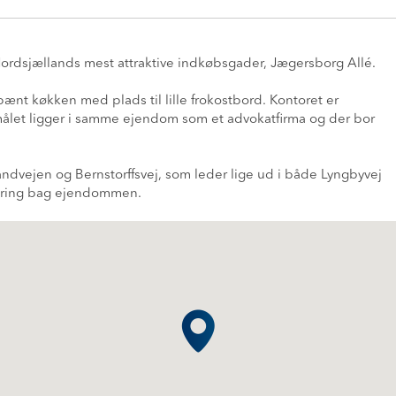
Nordsjællands mest attraktive indkøbsgader, Jægersborg Allé.
pænt køkken med plads til lille frokostbord. Kontoret er
emålet ligger i samme ejendom som et advokatfirma og der bor
andvejen og Bernstorffsvej, som leder lige ud i både Lyngbyvej
kering bag ejendommen.