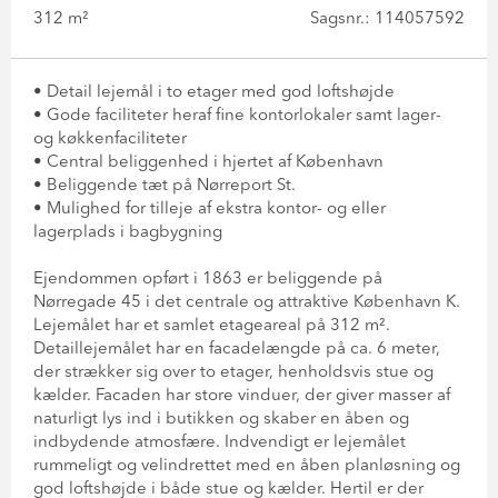
312 m²
Sagsnr.: 114057592
• Detail lejemål i to etager med god loftshøjde
• Gode faciliteter heraf fine kontorlokaler samt lager-
og køkkenfaciliteter
• Central beliggenhed i hjertet af København
• Beliggende tæt på Nørreport St.
• Mulighed for tilleje af ekstra kontor- og eller
lagerplads i bagbygning
Ejendommen opført i 1863 er beliggende på
Nørregade 45 i det centrale og attraktive København K.
Lejemålet har et samlet etageareal på 312 m².
Detaillejemålet har en facadelængde på ca. 6 meter,
der strækker sig over to etager, henholdsvis stue og
kælder. Facaden har store vinduer, der giver masser af
naturligt lys ind i butikken og skaber en åben og
indbydende atmosfære. Indvendigt er lejemålet
rummeligt og velindrettet med en åben planløsning og
god loftshøjde i både stue og kælder. Hertil er der