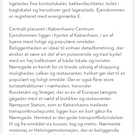
ligeledes fine kontorlokaler, køkkenfaciliteter, toilet i
baglokalet og herudover god lagerplads. Ejendommen
er registreret med energimærke E.
Centralt placeret i Københavns Centrum
Ejendommen ligger i hjertet af København, i en af
byens mest livlige og populære områder.
Beliggenheden er ideel til enhver detailforretning, der
ønsker at være en del af en pulserende og travl bydel
med en høj trafikstrøm af både lokale og turister.
Nørregade er kendt for sit brede udvalg af shopping
muligheder, caféer og restauranter, hvilket gør det til et
populært og livligt område. Der er også flere store
turistattraktioner i nærheden, herunder
Rundetårn og Strøget, der er en af Europas længste
gågader med et væld af butikker og restauranter.
Nørreport Station, som er Københavns travleste
transportknudepunkt, ligger kun en kort gåtur fra
Nørregade. Hermed er der gode transportforbindelser
til og fra området via busser, tog og metro. Nærmeste
motorvej er Helsingørmotorvejen, der er beliggende