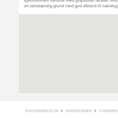
Ejendommen fremstår med gråpudset facade, hvid
en selvstændig grund med god afstand til nabobygnin
POULERIKBECH.DK
HOVEDSTADEN
114058295