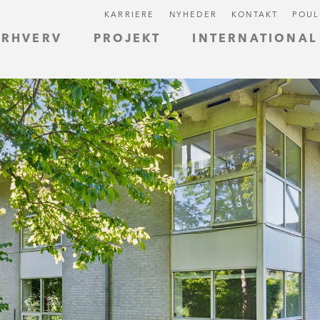
KARRIERE
NYHEDER
KONTAKT
POUL
ERHVERV
PROJEKT
INTERNATIONAL