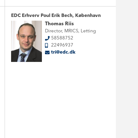
EDC Erhverv Poul Erik Bech, København
Thomas Riis
Director, MRICS, Letting
58588752
22496937
tri@edc.dk