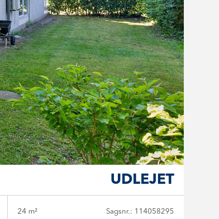
UDLEJET
24 m²
Sagsnr.: 114058295