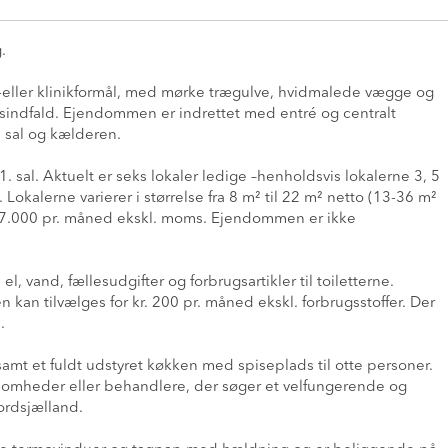
.
tor-eller klinikformål, med mørke trægulve, hvidmalede vægge og
 lysindfald. Ejendommen er indrettet med entré og centralt
. sal og kælderen.
 sal. Aktuelt er seks lokaler ledige –henholdsvis lokalerne 3, 5
 Lokalerne varierer i størrelse fra 8 m² til 22 m² netto (13-36 m²
og 7.000 pr. måned ekskl. moms. Ejendommen er ikke
el, vand, fællesudgifter og forbrugsartikler til toiletterne.
kan tilvælges for kr. 200 pr. måned ekskl. forbrugsstoffer. Der
.
r samt et fuldt udstyret køkken med spiseplads til otte personer.
ksomheder eller behandlere, der søger et velfungerende og
Nordsjælland.