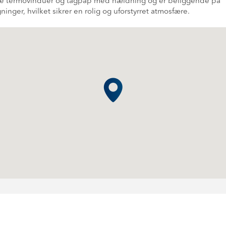
e termovinduer og tagpap med hældning og er beliggende på
ger, hvilket sikrer en rolig og uforstyrret atmosfære.