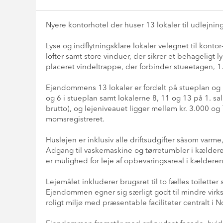
Nyere kontorhotel der huser 13 lokaler til udlejning
Lyse og indflytningsklare lokaler velegnet til kon
lofter samt store vinduer, der sikrer et behageligt
placeret vindeltrappe, der forbinder stueetagen, 1
Ejendommens 13 lokaler er fordelt på stueplan og 1.
og 6 i stueplan samt lokalerne 8, 11 og 13 på 1. sal.
brutto), og lejeniveauet ligger mellem kr. 3.000 
momsregistreret.
Huslejen er inklusiv alle driftsudgifter såsom varme, 
Adgang til vaskemaskine og tørretumbler i kælderen 
er mulighed for leje af opbevaringsareal i kælderen
Lejemålet inkluderer brugsret til to fælles toilette
Ejendommen egner sig særligt godt til mindre vir
roligt miljø med præsentable faciliteter centralt i 