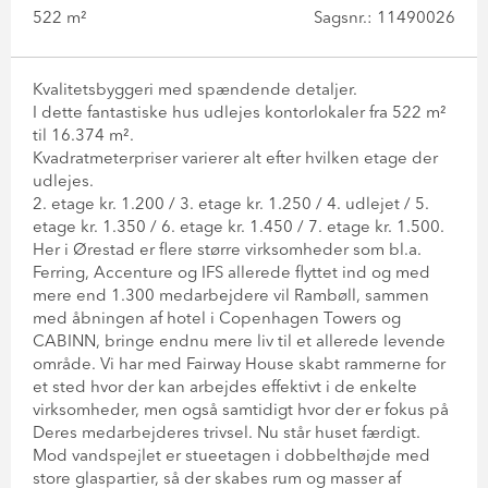
522 m²
Sagsnr.: 11490026
Kvalitetsbyggeri med spændende detaljer.
I dette fantastiske hus udlejes kontorlokaler fra 522 m²
til 16.374 m².
Kvadratmeterpriser varierer alt efter hvilken etage der
udlejes.
2. etage kr. 1.200 / 3. etage kr. 1.250 / 4. udlejet / 5.
etage kr. 1.350 / 6. etage kr. 1.450 / 7. etage kr. 1.500.
Her i Ørestad er flere større virksomheder som bl.a.
Ferring, Accenture og IFS allerede flyttet ind og med
mere end 1.300 medarbejdere vil Rambøll, sammen
med åbningen af hotel i Copenhagen Towers og
CABINN, bringe endnu mere liv til et allerede levende
område. Vi har med Fairway House skabt rammerne for
et sted hvor der kan arbejdes effektivt i de enkelte
virksomheder, men også samtidigt hvor der er fokus på
Deres medarbejderes trivsel. Nu står huset færdigt.
Mod vandspejlet er stueetagen i dobbelthøjde med
store glaspartier, så der skabes rum og masser af