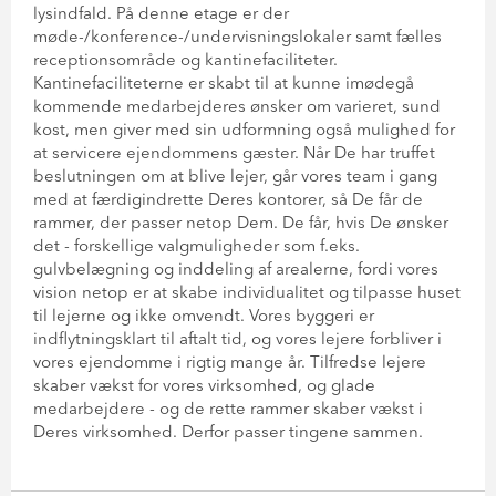
lysindfald. På denne etage er der
møde-/konference-/undervisningslokaler samt fælles
receptionsområde og kantinefaciliteter.
Kantinefaciliteterne er skabt til at kunne imødegå
kommende medarbejderes ønsker om varieret, sund
kost, men giver med sin udformning også mulighed for
at servicere ejendommens gæster. Når De har truffet
beslutningen om at blive lejer, går vores team i gang
med at færdigindrette Deres kontorer, så De får de
rammer, der passer netop Dem. De får, hvis De ønsker
det - forskellige valgmuligheder som f.eks.
gulvbelægning og inddeling af arealerne, fordi vores
vision netop er at skabe individualitet og tilpasse huset
til lejerne og ikke omvendt. Vores byggeri er
indflytningsklart til aftalt tid, og vores lejere forbliver i
vores ejendomme i rigtig mange år. Tilfredse lejere
skaber vækst for vores virksomhed, og glade
medarbejdere - og de rette rammer skaber vækst i
Deres virksomhed. Derfor passer tingene sammen.