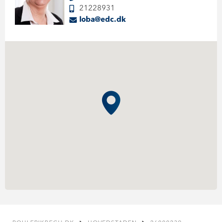
21228931
loba@edc.dk