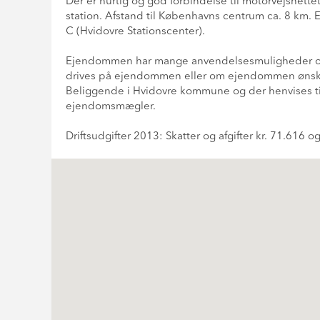
Der er hurtig og god forbindelse til motorvejsnet
station. Afstand til Københavns centrum ca. 8 km. 
C (Hvidovre Stationscenter).
Ejendommen har mange anvendelsesmuligheder og pr
drives på ejendommen eller om ejendommen ønsk
Beliggende i Hvidovre kommune og der henvises til 
ejendomsmægler.
Driftsudgifter 2013: Skatter og afgifter kr. 71.616 og