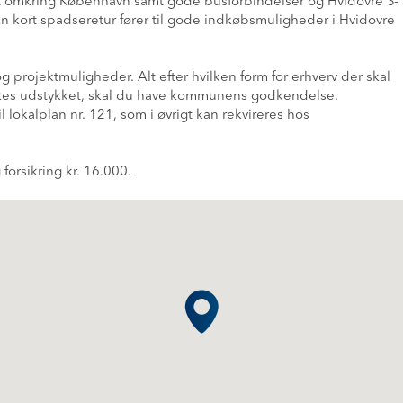
tet omkring København samt gode busforbindelser og Hvidovre S-
En kort spadseretur fører til gode indkøbsmuligheder i Hvidovre
ojektmuligheder. Alt efter hvilken form for erhverv der skal
es udstykket, skal du have kommunens godkendelse.
lokalplan nr. 121, som i øvrigt kan rekvireres hos
 forsikring kr. 16.000.