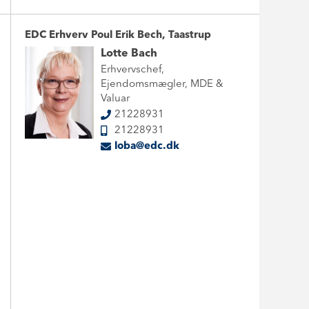
EDC Erhverv Poul Erik Bech, Taastrup
Lotte Bach
Erhvervschef,
Ejendomsmægler, MDE &
Valuar
21228931
21228931
loba@edc.dk