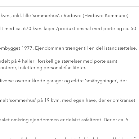
m., inkl. lille ’sommerhus’, i Rødovre (Hvidovre Kommune)
lt med ca. 670 kvm. lager-/produktionshal med porte og ca. 50
ombygget 1977. Ejendommen trænger til en del istandsættelse.
lt på 4 haller i forskellige størrelser med porte samt
ontorer, toiletter og personalefaciliteter.
 diverse overdækkede garager og ældre ’småbygninger’, der
gammelt ’sommerhus’ på 19 kvm. med egen have, der er omkranset
let omkring ejendommen er delvist asfalteret. Der er ca. 5