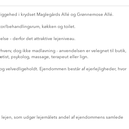
beliggehed i krydset Maglegårds Allé og Grønnemose Allé.
tor/behandlingsrum, køkken og toilet.
se – derfor det attraktive lejeniveau.
verv, dog ikke madlavning - anvendelsen er velegnet til butik,
tist, psykolog, massage, terapeut eller lign.
g velvedligeholdt. Ejendommen består af ejerlejligheder, hvor
gges lejen, som udgør lejemålets andel af ejendommens samlede