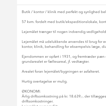
Butik / kontor / klinik med perfekt og synlighed 
57 kvm. fordelt med butik/ekspeditionslokale, kon
Lejemålet trænger til nogen indvendig vedligeholdel
Lejemålet må udelukkende anvendes til brug for erh
kontor, klinik, behandling for eksempelvis læge, diæ
Ejendommen er opført i 1931, og fremtræder pæn o
grundarealet er fællesareal, jf. vedtægter.
Arealet foran lejemålet/bygningen er asfalteret.
Hurtig overtagelse er mulig.
ØKONOMI:
Årlig driftsomkostning på kr. 18.639,-, der tillæ
driftsomkostninger.