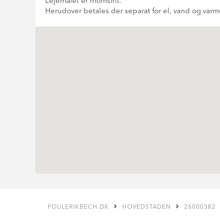
Lejemålet er momsfrit.
Herudover betales der separat for el, vand og varm
POULERIKBECH.DK
HOVEDSTADEN
26000382