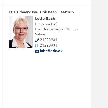
EDC Erhverv Poul Erik Bech, Taastrup
Lotte Bach
Erhvervschef,
Ejendomsmægler, MDE &
Valuar
21228931
21228931
loba@edc.dk