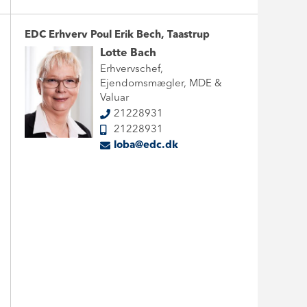
EDC Erhverv Poul Erik Bech, Taastrup
Lotte Bach
Erhvervschef,
Ejendomsmægler, MDE &
Valuar
21228931
21228931
loba@edc.dk