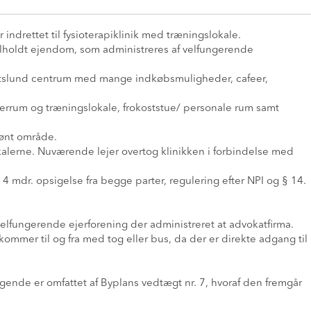
er indrettet til fysioterapiklinik med træningslokale.
elholdt ejendom, som administreres af velfungerende
bertslund centrum med mange indkøbsmuligheder, cafeer,
lerrum og træningslokale, frokoststue/ personale rum samt
rønt område.
lokalerne. Nuværende lejer overtog klinikken i forbindelse med
4 mdr. opsigelse fra begge parter, regulering efter NPI og § 14.
velfungerende ejerforening der administreret at advokatfirma.
kommer til og fra med tog eller bus, da der er direkte adgang til
ende er omfattet af Byplans vedtægt nr. 7, hvoraf den fremgår