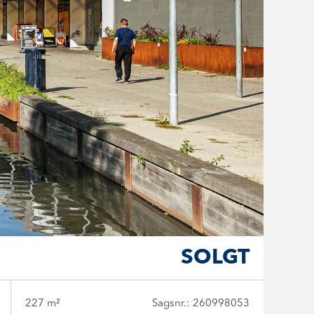
SOLGT
227 m²
Sagsnr.: 260998053