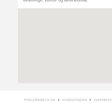
forretnings-, kontor- og serviceformål.
POULERIKBECH.DK
HOVEDSTADEN
260998053