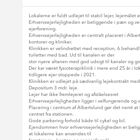
Lokalerne er fuldt udlejet til stabil lejer, lejemålet 
Erhvervsejerlejligheden er beliggende i pæn og v
ejerforening.
Erhvervsejerlejligheden er centralt placeret i Al
kontorer og kliniker.
Klinikken er velindrettet med reception, 6 behand
toiletter med bad. Ud til kanalen er der
stor nyere altanen med god udsigt til kanaler og g
Der kar været fysioterapiklinik i mere end 25 år i 
tidligere ejer stoppede i 2021.
Klinikken er udlejet på sædvanlig lejekontrakt med 
Depositum 3 mdr. leje.
Lejer har ikke fremlejeret og afståelsesret
Erhvervsejerlejligheden ligger i velfungerende og 
Placering i centrum af Albertslund gør det nemt at 
centret fra stationen.
Gode parkering forhold både til cykel og bil.
Ejendommen hvor erhvervsejerlejligheden er beligg
at lokalerne kan anvendes til