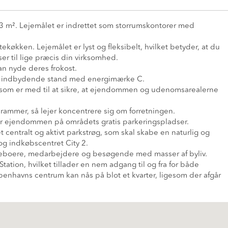
03 m². Lejemålet er indrettet som storrumskontorer med
kken. Lejemålet er lyst og fleksibelt, hvilket betyder, at du
er til lige præcis din virksomhed.
an nyde deres frokost.
og indbydende stand med energimærke C.
som er med til at sikre, at ejendommen og udenomsarealerne
rammer, så lejer koncentrere sig om forretningen.
or ejendommen på områdets gratis parkeringspladser.
t centralt og aktivt parkstrøg, som skal skabe en naturlig og
og indkøbscentret City 2.
de beboere, medarbejdere og besøgende med masser af byliv.
ation, hvilket tillader en nem adgang til og fra for både
nhavns centrum kan nås på blot et kvarter, ligesom der afgår