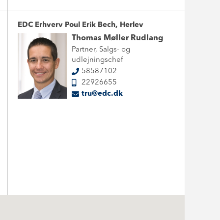
EDC Erhverv Poul Erik Bech, Herlev
Thomas Møller Rudlang
Partner, Salgs- og
udlejningschef
58587102
22926655
tru@edc.dk