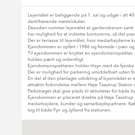
Lejemålet er beliggende på 1. sal og udgør i alt 4
dertilhørende mødelokaler.
Desuden rummer lejemålet et garderoberum samt tekø
har mulighed for at indrette kontorerne, så det pass
Der er terrasse til lejemålet, hvor medarbejderne k
Ejendommen er opført i 1986 og fremstår i pæn 
Til ejendommen er knyttet en ejendomsinspektør, 
holdes pænt og ordentligt.
Ejendomsinspektøren holder tilsyn med de fysiske 
Der er mulighed for parkering umiddelbart uden f
En del af den planlagte udvikling af byområdet er e
attraktiv forbindelse mellem Høje Taastrup Station 
Parkstrøget skal give plads til aktiviteter for bå
Ejendommen er placeret direkte på Høje Taastrup St
medarbejdere, kunder og samarbejdspartnere. Købe
tog til både Fyn og Jylland fra stationen.