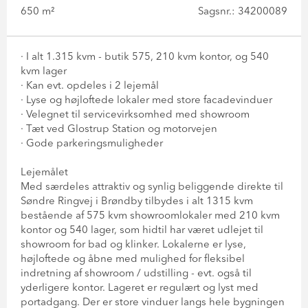
650 m²
Sagsnr.: 34200089
· I alt 1.315 kvm - butik 575, 210 kvm kontor, og 540
kvm lager
· Kan evt. opdeles i 2 lejemål
· Lyse og højloftede lokaler med store facadevinduer
· Velegnet til servicevirksomhed med showroom
· Tæt ved Glostrup Station og motorvejen
· Gode parkeringsmuligheder
Lejemålet
Med særdeles attraktiv og synlig beliggende direkte til
Søndre Ringvej i Brøndby tilbydes i alt 1315 kvm
bestående af 575 kvm showroomlokaler med 210 kvm
kontor og 540 lager, som hidtil har været udlejet til
showroom for bad og klinker. Lokalerne er lyse,
højloftede og åbne med mulighed for fleksibel
indretning af showroom / udstilling - evt. også til
yderligere kontor. Lageret er regulært og lyst med
portadgang. Der er store vinduer langs hele bygningen