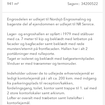
941 m²
Sagsnr.: 34200522
Engrosdelen er udlejet til Nordsjõ Engrosmaling og
bagerste del af ejendommen er udlejet til NR Service.
Lager- og engroshallen er opført i 1979 med stålbuer
med ca. 7 meter til kip og beklædt med letbeton på
facader og bagfacader samt beklædt med røde
mursten/eternit på frontfacaden. Hallen har i alt 2
portåbninger med rulleporte.
Taget er isoleret og beklædt med bølgeeternitplader.
Vinduer er med trærammer og termoruder.
Indeholder udover de to udlejede erhvervslejemål er
ledigt kontorlejemål på i alt ca. 200 kvm. med indgang
fra parkeringsplads til reception/køkken,
fordelingsgang, toilet, kontor samt trappe til 1. sal med
2 store kontorlokaler samt arkivrum.
Lofter er overalt med træbeton samt listelofter i
kontorlejemål.