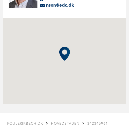
nson@edc.dk
POULERIKBECH.DK
HOVEDSTADEN
342345961