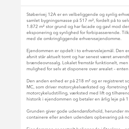
Støberivej 12A er en velbeliggende og synlig erhve
samlet bygningsmasse på 517 m², fordelt på to se
1.872 m² stor grund og har facade og gavl mod den
eksponering og synlighed for forbipasserende. Tilk
med de omkringliggende erhvervsejendomme.
Ejendommen er opdelt i to erhvervslejemål. Den e
afsnit står aktuelt tomt og har senest været anven
brændeovnssalg. Lokalet fremstår funktionelt, men 
mulighed for selv at disponere over arealet – enten
Den anden enhed er på 218 m² og er registreret so
MC, som driver motorcykelværksted og -forretning f
motorcykeludstilling, værksted med lift og tilhøren
historik i ejendommen og betaler en årlig leje på 
Grunden giver gode udendørsforhold, herunder muli
containere eller anden udendørs opbevaring på 