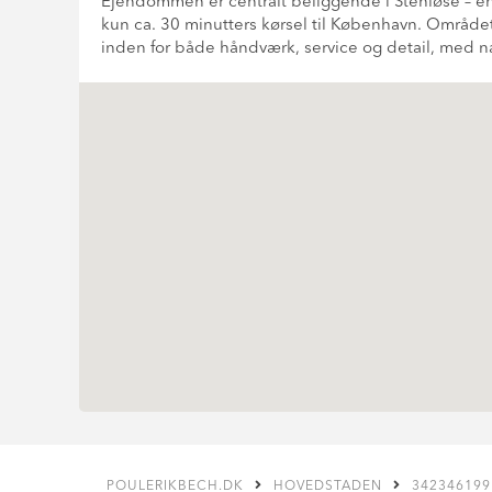
Ejendommen er centralt beliggende i Stenløse – e
kun ca. 30 minutters kørsel til København. Området
inden for både håndværk, service og detail, med
POULERIKBECH.DK
HOVEDSTADEN
342346199