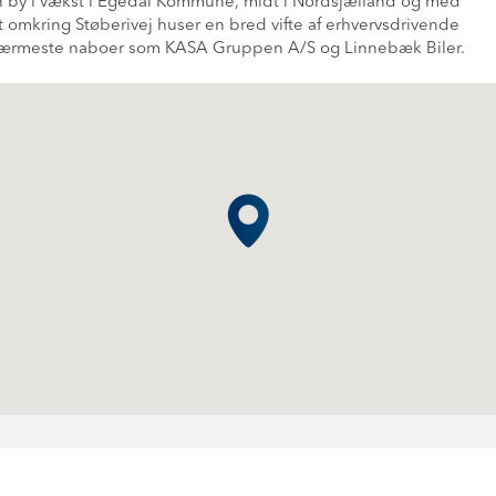
n by i vækst i Egedal Kommune, midt i Nordsjælland og med
 omkring Støberivej huser en bred vifte af erhvervsdrivende
 nærmeste naboer som KASA Gruppen A/S og Linnebæk Biler.