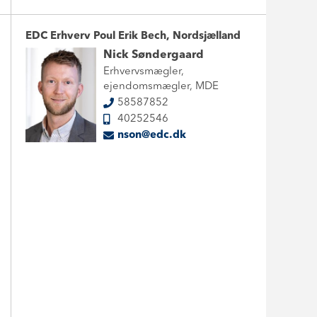
EDC Erhverv Poul Erik Bech, Nordsjælland
Nick Søndergaard
Erhvervsmægler,
ejendomsmægler, MDE
58587852
40252546
nson@edc.dk