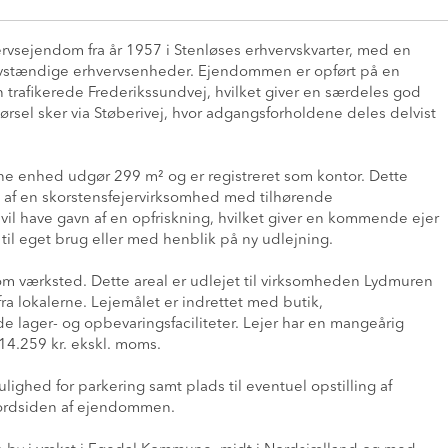
rvsejendom fra år 1957 i Stenløses erhvervskvarter, med en
lvstændige erhvervsenheder. Ejendommen er opført på en
 trafikerede Frederikssundvej, hvilket giver en særdeles god
ørsel sker via Støberivej, hvor adgangsforholdene deles delvist
ne enhed udgør 299 m² og er registreret som kontor. Dette
dt af en skorstensfejervirksomhed med tilhørende
vil have gavn af en opfriskning, hvilket giver en kommende ejer
 til eget brug eller med henblik på ny udlejning.
m værksted. Dette areal er udlejet til virksomheden Lydmuren
ra lokalerne. Lejemålet er indrettet med butik,
de lager- og opbevaringsfaciliteter. Lejer har en mangeårig
114.259 kr. ekskl. moms.
ghed for parkering samt plads til eventuel opstilling af
nordsiden af ejendommen.