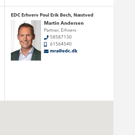
EDC Erhverv Poul Erik Bech, Næstved
Martin Andersen
Partner, Erhverv
58587130
61564540
mra@edc.dk