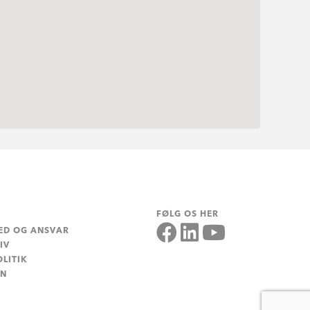
FØLG OS HER
ED OG ANSVAR
IV
LITIK
EN